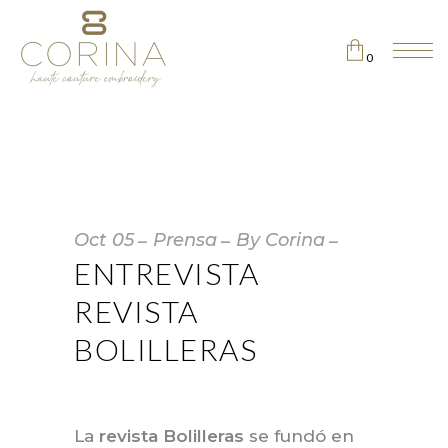
0
No products in the cart.
Oct
05
Prensa
By
Corina
ENTREVISTA
REVISTA
BOLILLERAS
La
revista Bolilleras
se fundó en